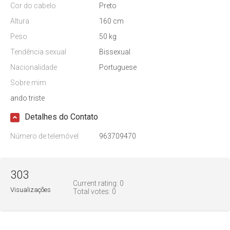
Cor do cabelo
Preto
Altura
160 cm
Peso
50 kg
Tendência sexual
Bissexual
Nacionalidade
Portuguese
Sobre mim
ando triste
Detalhes do Contato
Número de telemóvel
963709470
303
Current rating:
0
Visualizações
Total votes:
0