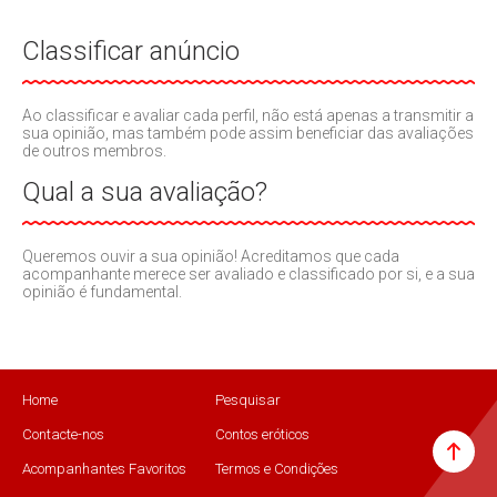
Classificar anúncio
Ao classificar e avaliar cada perfil, não está apenas a transmitir a
sua opinião, mas também pode assim beneficiar das avaliações
de outros membros.
Qual a sua avaliação?
Queremos ouvir a sua opinião! Acreditamos que cada
acompanhante merece ser avaliado e classificado por si, e a sua
opinião é fundamental.
Home
Pesquisar
Contacte-nos
Contos eróticos
Acompanhantes Favoritos
Termos e Condições