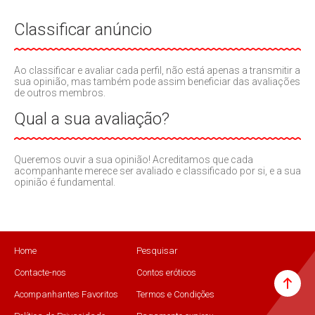
Classificar anúncio
Ao classificar e avaliar cada perfil, não está apenas a transmitir a
sua opinião, mas também pode assim beneficiar das avaliações
de outros membros.
Qual a sua avaliação?
Queremos ouvir a sua opinião! Acreditamos que cada
acompanhante merece ser avaliado e classificado por si, e a sua
opinião é fundamental.
Home
Pesquisar
Contacte-nos
Contos eróticos
Acompanhantes Favoritos
Termos e Condições