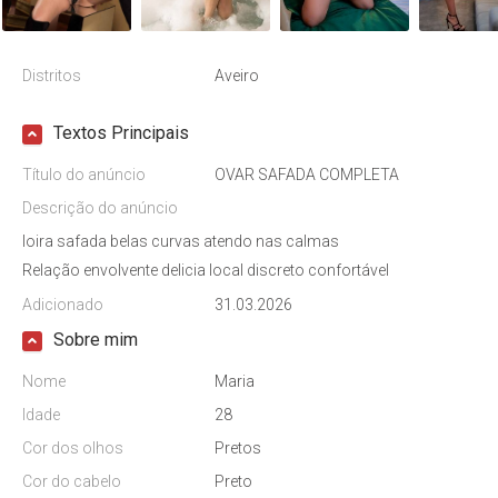
Distritos
Aveiro
Textos Principais
Título do anúncio
OVAR SAFADA COMPLETA
Descrição do anúncio
loira safada belas curvas atendo nas calmas
Relação envolvente delicia local discreto confortável
Adicionado
31.03.2026
Sobre mim
Nome
Maria
Idade
28
Cor dos olhos
Pretos
Cor do cabelo
Preto