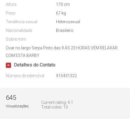
Altura
170 cm
Peso
67 kg
Tendência sexual
Heterosexual
Nacionalidade
Brasileiro
Sobre mim
Ovar no largo Serpa Pinto das 9 AS 23 HORAS VEM RELAXAR
COM ESTA BARBY
Detalhes do Contato
Número de telemóvel
915431322
645
Current rating:
4.1
Visualizações
Total votes:
10