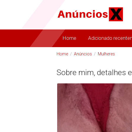
Home
Adicionado recente
Home
/
Anúncios
/
Mulheres
Sobre mim, detalhes e