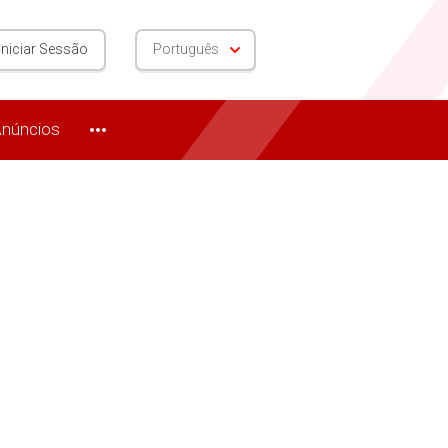
Iniciar Sessão
Português
núncios