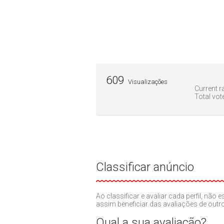
609
Visualizações
Current ra
Total vot
Classificar anúncio
Ao classificar e avaliar cada perfil, nã
assim beneficiar das avaliações de out
Qual a sua avaliação?