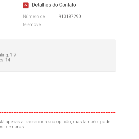
Detalhes do Contato
Número de
910187290
telemóvel
ting:
1.9
es:
14
o está apenas a transmitir a sua opinião, mas também pode
ros membros.