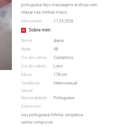
portuguesa faço massagens eroticas vem
relaxar nas minhas maos
Adicionado
11.03.2026
Sobre mim
Nome
diana
Idade
48
Cor dos olhos
Castanhos
Cor do cabelo
Loiro
Altura
178 cm
Tendência
Heterosexual
sexual
Nacionalidade
Portuguese
Sobre mim
sou portuguesa fofinha simpatica
venha comprovar