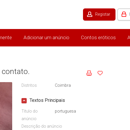
Registar
mente
Adicionar um anúncio
Contos eróticos
A
 contato.
Distritos
Coimbra
Textos Principais
Título do
portuguesa
anúncio
Descrição do anúncio