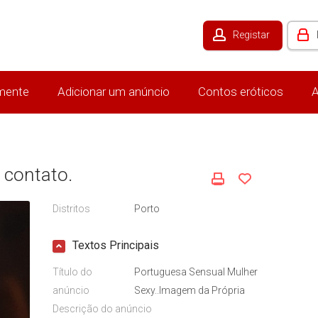
Registar
mente
Adicionar um anúncio
Contos eróticos
A
 contato.
Distritos
Porto
Textos Principais
Título do
Portuguesa Sensual Mulher
anúncio
Sexy..Imagem da Própria
Descrição do anúncio