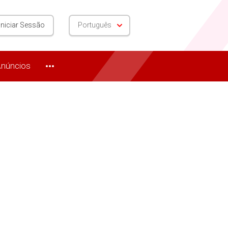
Iniciar Sessão
Português
núncios