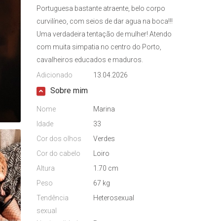
Portuguesa bastante atraente, belo corpo
curvilíneo, com seios de dar agua na boca!!!
Uma verdadeira tentação de mulher! Atendo
com muita simpatia no centro do Porto,
cavalheiros educados e maduros.
Adicionado
13.04.2026
Sobre mim
Nome
Marina
Idade
33
Cor dos olhos
Verdes
Cor do cabelo
Loiro
Altura
1.70 cm
Peso
67 kg
Tendência
Heterosexual
sexual