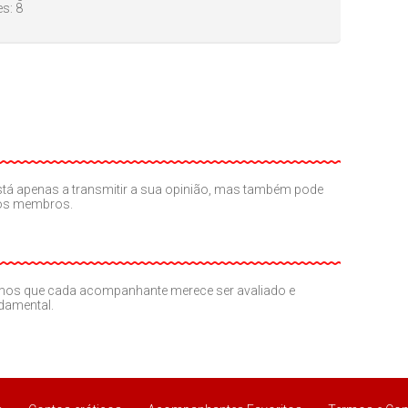
es:
8
o está apenas a transmitir a sua opinião, mas também pode
ros membros.
amos que cada acompanhante merece ser avaliado e
ndamental.