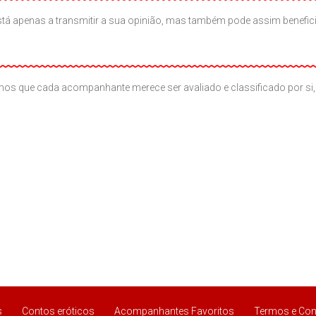
ão está apenas a transmitir a sua opinião, mas também pode assim benef
os que cada acompanhante merece ser avaliado e classificado por si, 
s
Contos eróticos
Acompanhantes Favoritos
Termos e Con