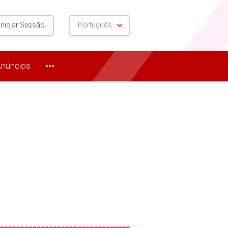
Iniciar Sessão
Português
núncios