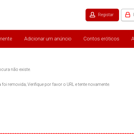
Registar
mente
Adicionar um anúncio
Contos eróticos
A
ocura não existe.
 foi removida; Verifique por favor o URL e tente novamente.