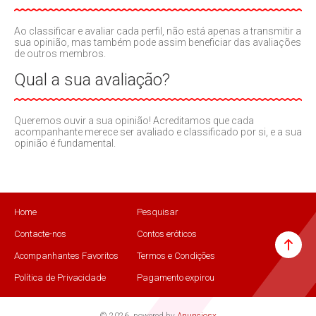
Ao classificar e avaliar cada perfil, não está apenas a transmitir a
sua opinião, mas também pode assim beneficiar das avaliações
de outros membros.
Qual a sua avaliação?
Queremos ouvir a sua opinião! Acreditamos que cada
acompanhante merece ser avaliado e classificado por si, e a sua
opinião é fundamental.
Home
Pesquisar
Contacte-nos
Contos eróticos
Acompanhantes Favoritos
Termos e Condições
Política de Privacidade
Pagamento expirou