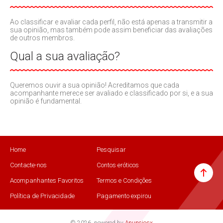
Ao classificar e avaliar cada perfil, não está apenas a transmitir a
sua opinião, mas também pode assim beneficiar das avaliações
de outros membros.
Qual a sua avaliação?
Queremos ouvir a sua opinião! Acreditamos que cada
acompanhante merece ser avaliado e classificado por si, e a sua
opinião é fundamental.
Home
Pesquisar
Contacte-nos
Contos eróticos
Acompanhantes Favoritos
Termos e Condições
Política de Privacidade
Pagamento expirou