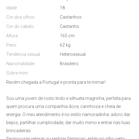
Idade
18
Cor dos olhos
Castanhos
Cor do cabelo
Castanho
Altura
165 cm
Peso
62 kg
Tendência sexual
Heterosexual
Nacionalidade
Brasileiro
Sobre mim
Recém-chegada a Portugal e pronta para te mimar!
Sou uma jovem de rosto lindo e silhueta magrinha, perfeita para
quem procura uma companhia doce, carinhosa e cheia de
energia. O meu atendimento é no estilo namoradinha: adoro dar
beijos, partilhar cumplicidade, dar muito mimo e entrar nas tuas
brincadeiras.
Se procuras relaxar ou realizar fantasias, estás no sítio certo.