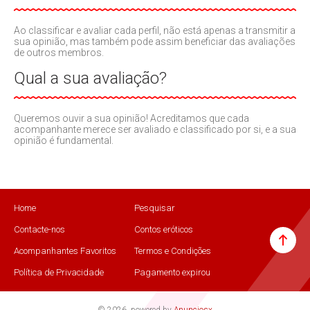
Ao classificar e avaliar cada perfil, não está apenas a transmitir a
sua opinião, mas também pode assim beneficiar das avaliações
de outros membros.
Qual a sua avaliação?
Queremos ouvir a sua opinião! Acreditamos que cada
acompanhante merece ser avaliado e classificado por si, e a sua
opinião é fundamental.
Home
Pesquisar
Contacte-nos
Contos eróticos
Acompanhantes Favoritos
Termos e Condições
Política de Privacidade
Pagamento expirou