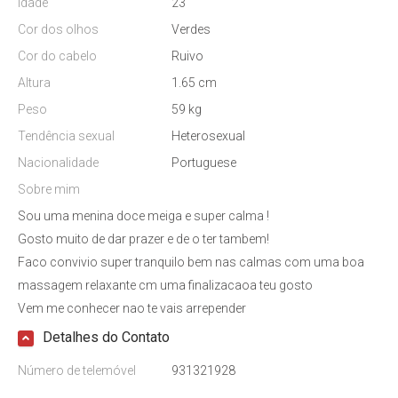
Idade
23
Cor dos olhos
Verdes
Cor do cabelo
Ruivo
Altura
1.65 cm
Peso
59 kg
Tendência sexual
Heterosexual
Nacionalidade
Portuguese
Sobre mim
Sou uma menina doce meiga e super calma !
Gosto muito de dar prazer e de o ter tambem!
Faco convivio super tranquilo bem nas calmas com uma boa
massagem relaxante cm uma finalizacaoa teu gosto
Vem me conhecer nao te vais arrepender
Detalhes do Contato
Número de telemóvel
931321928