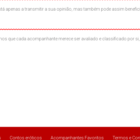
ão está apenas a transmitir a sua opinião, mas também pode assim benef
os que cada acompanhante merece ser avaliado e classificado por si, 
s
Contos eróticos
Acompanhantes Favoritos
Termos e Con