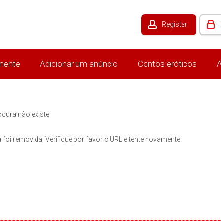
Registar
mente
Adicionar um anúncio
Contos eróticos
A
ocura não existe.
 foi removida; Verifique por favor o URL e tente novamente.