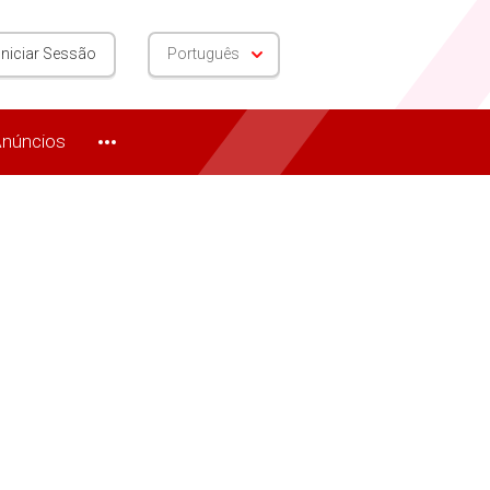
Iniciar Sessão
Português
núncios