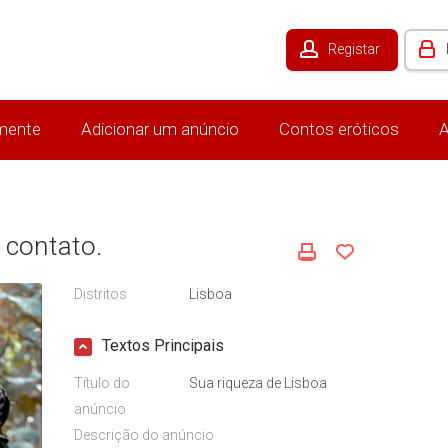
Registar
mente
Adicionar um anúncio
Contos eróticos
A
 contato.
Distritos
Lisboa
Textos Principais
Título do
Sua riqueza de Lisboa
anúncio
Descrição do anúncio