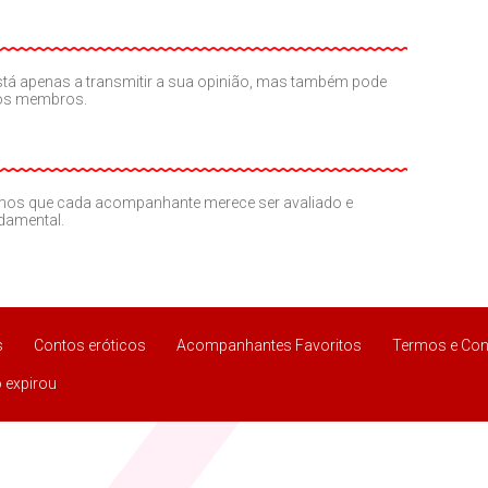
o está apenas a transmitir a sua opinião, mas também pode
ros membros.
amos que cada acompanhante merece ser avaliado e
ndamental.
s
Contos eróticos
Acompanhantes Favoritos
Termos e Con
 expirou