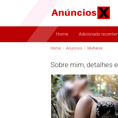
Home
Adicionado recente
Home
/
Anúncios
/
Mulheres
Sobre mim, detalhes e