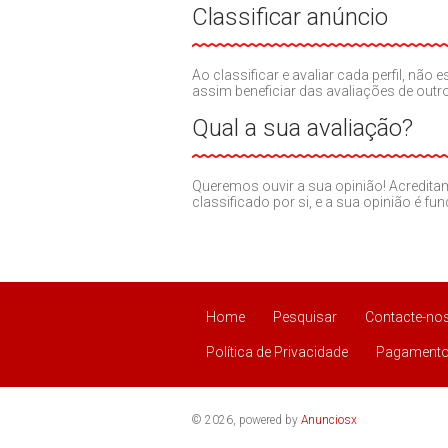
Classificar anúncio
Ao classificar e avaliar cada perfil, nã
assim beneficiar das avaliações de out
Qual a sua avaliação?
Queremos ouvir a sua opinião! Acredit
classificado por si, e a sua opinião é fu
Home
Pesquisar
Contacte-no
Política de Privacidade
Pagamento
© 2026, powered by
Anunciosx