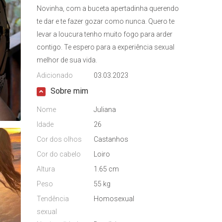
Novinha, com a buceta apertadinha querendo
te dar e te fazer gozar como nunca. Quero te
levar a loucura tenho muito fogo para arder
contigo. Te espero para a experiência sexual
melhor de sua vida.
Adicionado
03.03.2023
Sobre mim
Nome
Juliana
Idade
26
Cor dos olhos
Castanhos
Cor do cabelo
Loiro
Altura
1.65 cm
Peso
55 kg
Tendência
Homosexual
sexual