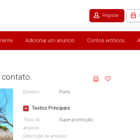
Registar
mente
Adicionar um anúncio
Contos eróticos
A
 contato.
Distritos
Porto
Textos Principais
Título do
Super promoção
anúncio
Descrição do anúncio