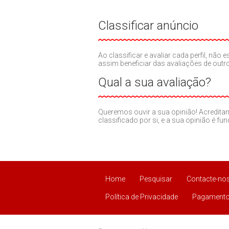
Classificar anúncio
Ao classificar e avaliar cada perfil, nã
assim beneficiar das avaliações de out
Qual a sua avaliação?
Queremos ouvir a sua opinião! Acredit
classificado por si, e a sua opinião é fu
Home
Pesquisar
Contacte-no
Política de Privacidade
Pagamento