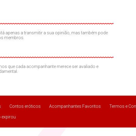
o está apenas a transmitir a sua opinião, mas também pode
ros membros.
amos que cada acompanhante merece ser avaliado e
ndamental.
s
Contos eróticos
Acompanhantes Favoritos
Termos e Con
 expirou