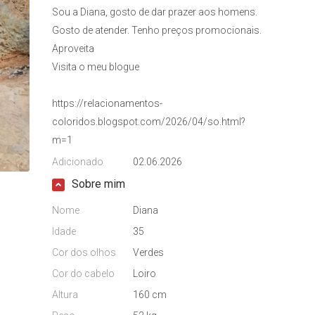
Sou a Diana, gosto de dar prazer aos homens.
Gosto de atender. Tenho preços promocionais.
Aproveita
Visita o meu blogue
https://relacionamentos-
coloridos.blogspot.com/2026/04/so.html?
m=1
Adicionado
02.06.2026
Sobre mim
Nome
Diana
Idade
35
Cor dos olhos
Verdes
Cor do cabelo
Loiro
Altura
160 cm