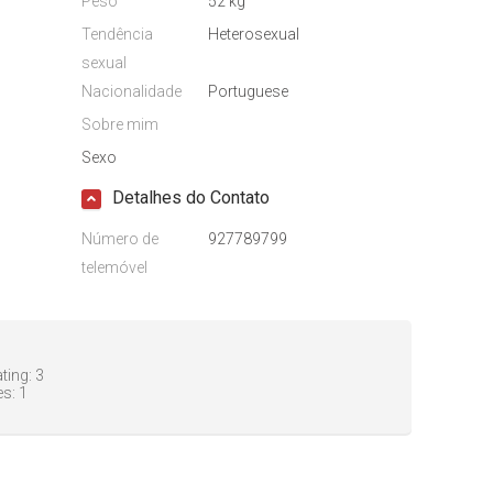
Peso
52 kg
Tendência
Heterosexual
sexual
Nacionalidade
Portuguese
Sobre mim
Sexo
Detalhes do Contato
Número de
927789799
telemóvel
ting:
3
es:
1