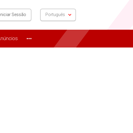
Iniciar Sessão
Português
núncios