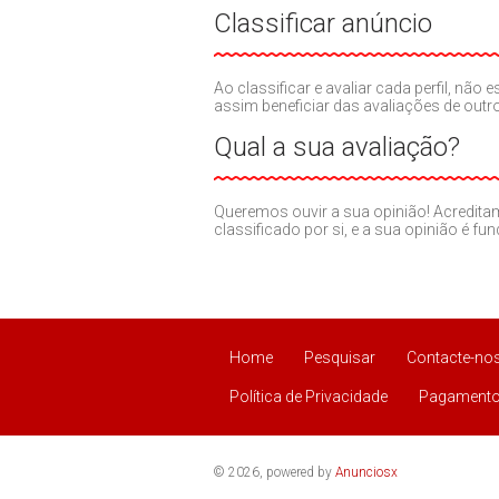
Classificar anúncio
Ao classificar e avaliar cada perfil, nã
assim beneficiar das avaliações de out
Qual a sua avaliação?
Queremos ouvir a sua opinião! Acredit
classificado por si, e a sua opinião é fu
Home
Pesquisar
Contacte-no
Política de Privacidade
Pagamento
© 2026, powered by
Anunciosx