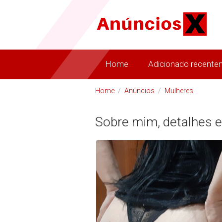
Home
Adicionado recente
Home
/
Anúncios
/
Mulheres
Sobre mim, detalhes e