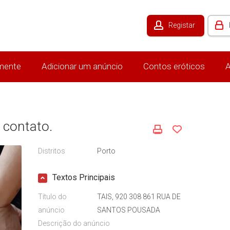
Registar
mente
Adicionar um anúncio
Contos eróticos
A
 contato.
Distritos
Porto
Textos Principais
Título do
TAIS, 920 308 861 RUA DE
anúncio
SANTOS POUSADA
Descrição do anúncio