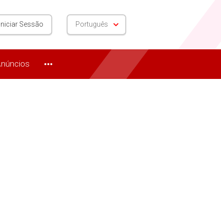
Iniciar Sessão
Português
núncios