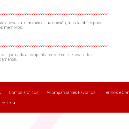
o está apenas a transmitir a sua opinião, mas também pode
ros membros.
amos que cada acompanhante merece ser avaliado e
ndamental.
s
Contos eróticos
Acompanhantes Favoritos
Termos e Con
 expirou