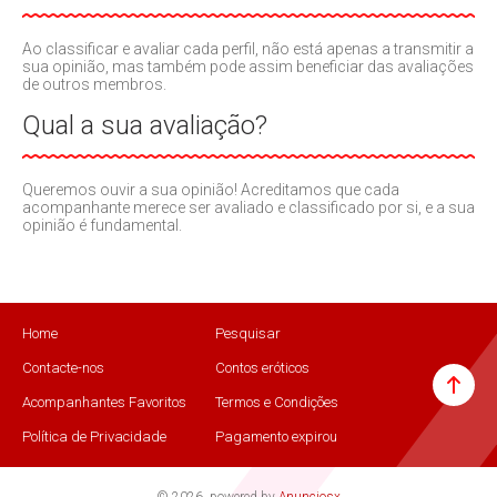
Ao classificar e avaliar cada perfil, não está apenas a transmitir a
sua opinião, mas também pode assim beneficiar das avaliações
de outros membros.
Qual a sua avaliação?
Queremos ouvir a sua opinião! Acreditamos que cada
acompanhante merece ser avaliado e classificado por si, e a sua
opinião é fundamental.
Home
Pesquisar
Contacte-nos
Contos eróticos
Acompanhantes Favoritos
Termos e Condições
Política de Privacidade
Pagamento expirou