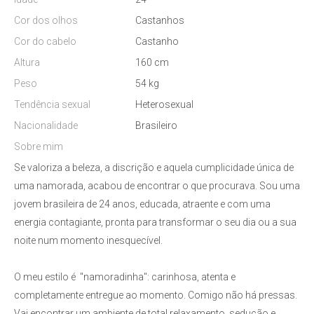
Cor dos olhos
Castanhos
Cor do cabelo
Castanho
Altura
160 cm
Peso
54 kg
Tendência sexual
Heterosexual
Nacionalidade
Brasileiro
Sobre mim
Se valoriza a beleza, a discrição e aquela cumplicidade única de
uma namorada, acabou de encontrar o que procurava. Sou uma
jovem brasileira de 24 anos, educada, atraente e com uma
energia contagiante, pronta para transformar o seu dia ou a sua
noite num momento inesquecível.
O meu estilo é "namoradinha": carinhosa, atenta e
completamente entregue ao momento. Comigo não há pressas.
Vai encontrar um ambiente de total relaxamento, sedução e