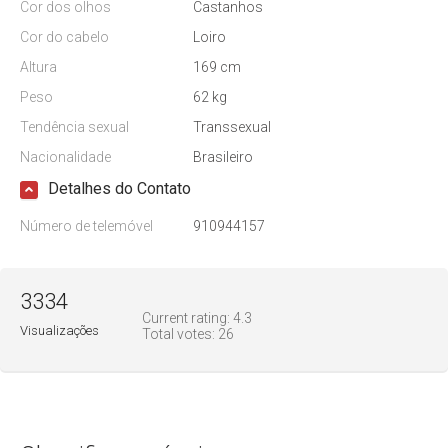
Cor dos olhos
Castanhos
Cor do cabelo
Loiro
Altura
169 cm
Peso
62 kg
Tendência sexual
Transsexual
Nacionalidade
Brasileiro
Detalhes do Contato
Número de telemóvel
910944157
3334
Current rating:
4.3
Visualizações
Total votes:
26