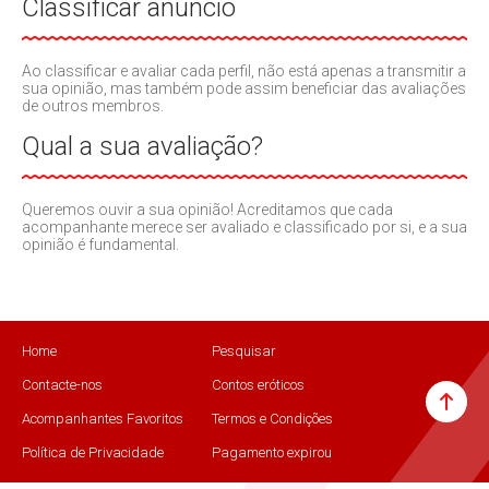
Classificar anúncio
Ao classificar e avaliar cada perfil, não está apenas a transmitir a
sua opinião, mas também pode assim beneficiar das avaliações
de outros membros.
Qual a sua avaliação?
Queremos ouvir a sua opinião! Acreditamos que cada
acompanhante merece ser avaliado e classificado por si, e a sua
opinião é fundamental.
Home
Pesquisar
Contacte-nos
Contos eróticos
Acompanhantes Favoritos
Termos e Condições
Política de Privacidade
Pagamento expirou