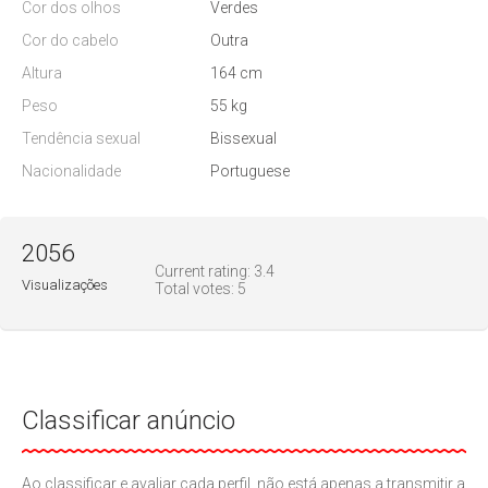
Cor dos olhos
Verdes
Cor do cabelo
Outra
Altura
164 cm
Peso
55 kg
Tendência sexual
Bissexual
Nacionalidade
Portuguese
2056
Current rating:
3.4
Visualizações
Total votes:
5
Classificar anúncio
Ao classificar e avaliar cada perfil, não está apenas a transmitir a