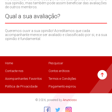
sua opinião, mas também pode assim beneficiar das avaliações
de outros membros.
Qual a sua avaliação?
Queremos ouvir a sua opinião! Acreditamos que cada
acompanhante merece ser avaliado e classificado por si, e a sua
opinião é fundamental.
Home
Pesquisar
Contacte-nos
Contos eróticos
Acompanhantes Favoritos
Termos e Condições
Política de Privacidade
Pagamento expirou
© 2026, powered by
Anunciosx