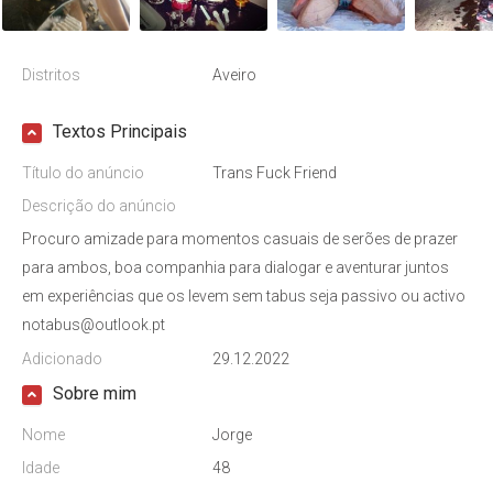
Distritos
Aveiro
Textos Principais
Título do anúncio
Trans Fuck Friend
Descrição do anúncio
Procuro amizade para momentos casuais de serões de prazer
para ambos, boa companhia para dialogar e aventurar juntos
em experiências que os levem sem tabus seja passivo ou activo
notabus@outlook.pt
Adicionado
29.12.2022
Sobre mim
Nome
Jorge
Idade
48