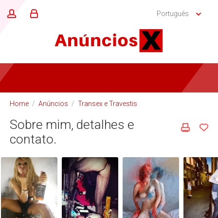
Português
Home
/
Anúncios
/
Transex e Travestis
Sobre mim, detalhes e
contato.