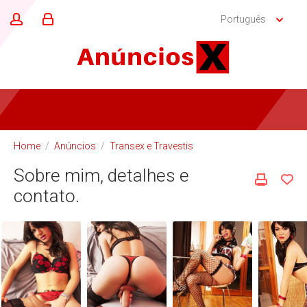
Português
Home
/
Anúncios
/
Transex e Travestis
Sobre mim, detalhes e
contato.