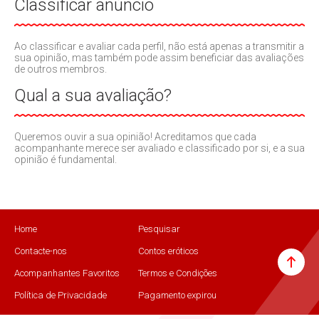
Classificar anúncio
Ao classificar e avaliar cada perfil, não está apenas a transmitir a
sua opinião, mas também pode assim beneficiar das avaliações
de outros membros.
Qual a sua avaliação?
Queremos ouvir a sua opinião! Acreditamos que cada
acompanhante merece ser avaliado e classificado por si, e a sua
opinião é fundamental.
Home
Pesquisar
Contacte-nos
Contos eróticos
Acompanhantes Favoritos
Termos e Condições
Política de Privacidade
Pagamento expirou