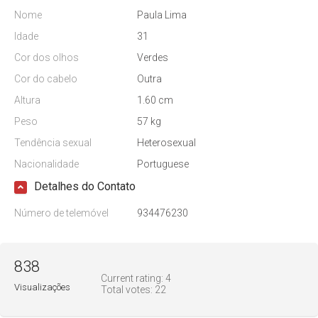
Nome
Paula Lima
Idade
31
Cor dos olhos
Verdes
Cor do cabelo
Outra
Altura
1.60 cm
Peso
57 kg
Tendência sexual
Heterosexual
Nacionalidade
Portuguese
Detalhes do Contato
Número de telemóvel
934476230
838
Current rating:
4
Visualizações
Total votes:
22