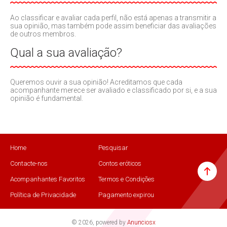
Ao classificar e avaliar cada perfil, não está apenas a transmitir a
sua opinião, mas também pode assim beneficiar das avaliações
de outros membros.
Qual a sua avaliação?
Queremos ouvir a sua opinião! Acreditamos que cada
acompanhante merece ser avaliado e classificado por si, e a sua
opinião é fundamental.
Home
Pesquisar
Contacte-nos
Contos eróticos
Acompanhantes Favoritos
Termos e Condições
Política de Privacidade
Pagamento expirou
© 2026, powered by
Anunciosx