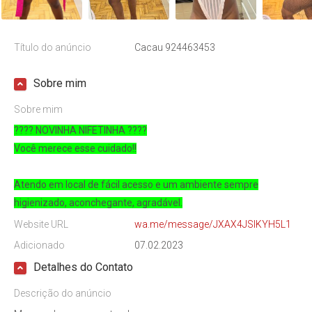
Título do anúncio
Cacau 924463453
Sobre mim
Sobre mim
???? NOVINHA NIFETINHA ????
Você merece esse cuidado!!
Atendo em local de fácil acesso e um ambiente sempre
higienizado, aconchegante, agradável.
Website URL
wa.me/message/JXAX4JSIKYH5L1
Adicionado
07.02.2023
Detalhes do Contato
Descrição do anúncio