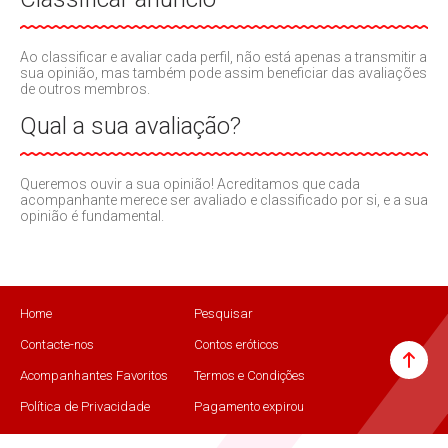
Ao classificar e avaliar cada perfil, não está apenas a transmitir a
sua opinião, mas também pode assim beneficiar das avaliações
de outros membros.
Qual a sua avaliação?
Queremos ouvir a sua opinião! Acreditamos que cada
acompanhante merece ser avaliado e classificado por si, e a sua
opinião é fundamental.
Home
Pesquisar
Contacte-nos
Contos eróticos
Acompanhantes Favoritos
Termos e Condições
Política de Privacidade
Pagamento expirou