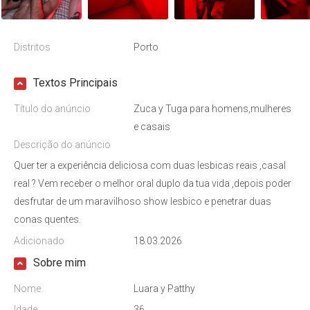
Distritos
Porto
Textos Principais
Título do anúncio
Zuca y Tuga para homens,mulheres
e casais
Descrição do anúncio
Quer ter a experiência deliciosa com duas lesbicas reais ,casal
real ? Vem receber o melhor oral duplo da tua vida ,depois poder
desfrutar de um maravilhoso show lesbico e penetrar duas
conas quentes.
Adicionado
18.03.2026
Sobre mim
Nome
Luara y Patthy
Idade
36