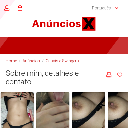
Português
Home
/
Anúncios
/
Casais e Swingers
Sobre mim, detalhes e
contato.