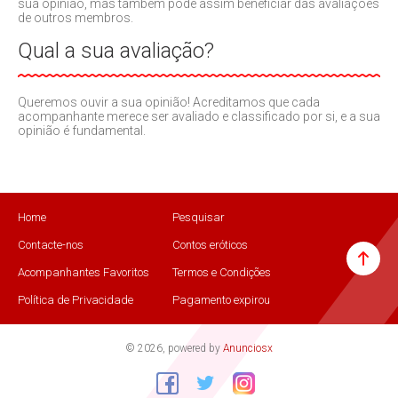
sua opinião, mas também pode assim beneficiar das avaliações
de outros membros.
Qual a sua avaliação?
Queremos ouvir a sua opinião! Acreditamos que cada
acompanhante merece ser avaliado e classificado por si, e a sua
opinião é fundamental.
Home
Pesquisar
Contacte-nos
Contos eróticos
Acompanhantes Favoritos
Termos e Condições
Política de Privacidade
Pagamento expirou
© 2026, powered by
Anunciosx