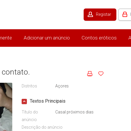
Registar
mente
Adicionar um anúncio
Contos eróticos
A
 contato.
Distritos
Açores
Textos Principais
Título do
Casal próximos dias
anúncio
Descrição do anúncio