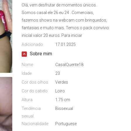
Olá, vem desfrutar de momentos únicos.
Somos casal ele 26 eu 24 . Comerciais,
fazemos shows na webcam com brinquedos,
fantasias e muito mais. Temos o pack convívio
inicial valor 20 euros. Para iniciar
Adicionado
17.01.2025
Sobre mim
Nome
CasalQuente18
Idade
23
Cor dos olhos
Verdes
Cor do cabelo
Loiro
Altura
1.75 cm
Tendência
Bissexual
sexual
Nacionalidade
Portuguese