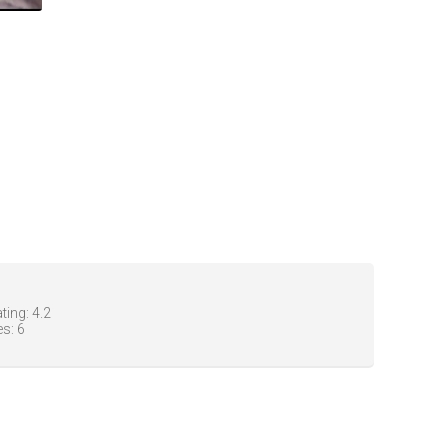
ting:
4.2
es:
6