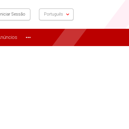
Iniciar Sessão
Português
núncios