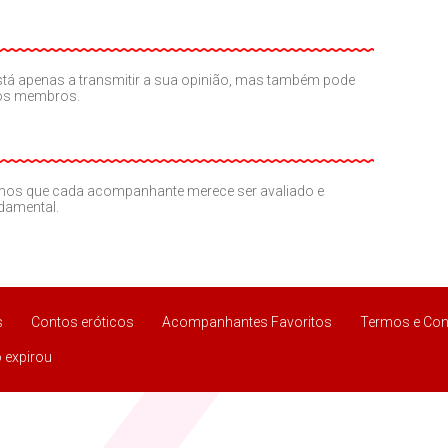
o está apenas a transmitir a sua opinião, mas também pode
ros membros.
amos que cada acompanhante merece ser avaliado e
ndamental.
s
Contos eróticos
Acompanhantes Favoritos
Termos e Con
 expirou