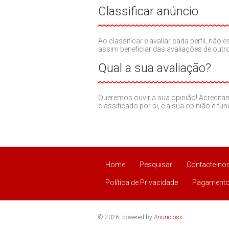
Classificar anúncio
Ao classificar e avaliar cada perfil, nã
assim beneficiar das avaliações de out
Qual a sua avaliação?
Queremos ouvir a sua opinião! Acredit
classificado por si, e a sua opinião é fu
Home
Pesquisar
Contacte-no
Política de Privacidade
Pagamento
© 2026, powered by
Anunciosx