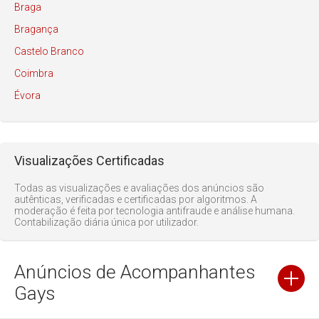
Braga
Bragança
Castelo Branco
Coimbra
Évora
Faro
Guarda
Visualizações Certificadas
Leiria
Lisboa
Todas as visualizações e avaliações dos anúncios são
autênticas, verificadas e certificadas por algoritmos. A
Madeira
moderação é feita por tecnologia antifraude e análise humana.
Contabilização diária única por utilizador.
Portalegre
Porto
Anúncios de Acompanhantes
Santarém
Gays
Setúbal
Viana do Castelo