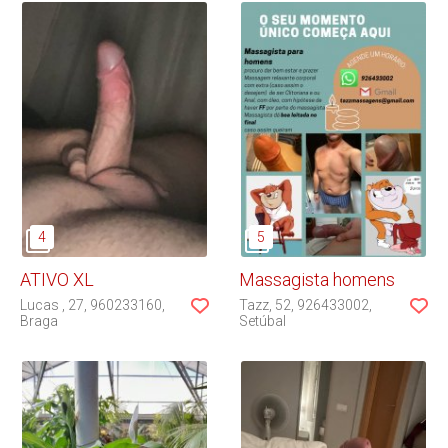
ATIVO XL
Massagista homens
Lucas
27
960233160
Tazz
52
926433002
Braga
Setúbal