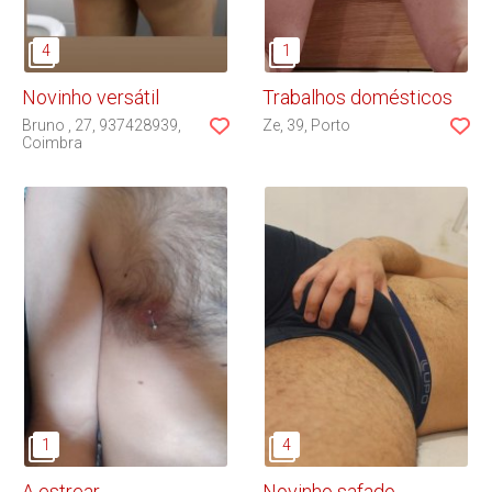
Novinho versátil
Trabalhos domésticos
Bruno
27
937428939
Ze
39
Porto
Coimbra
A estrear
Novinho safado