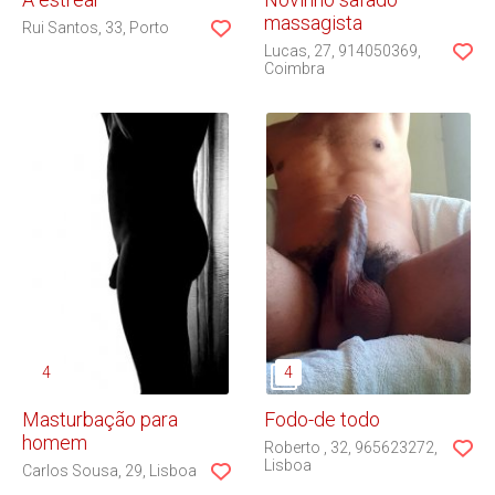
massagista
Rui Santos
33
Porto
Lucas
27
914050369
Coimbra
Masturbação para
Fodo-de todo
homem
Roberto
32
965623272
Lisboa
Carlos Sousa
29
Lisboa