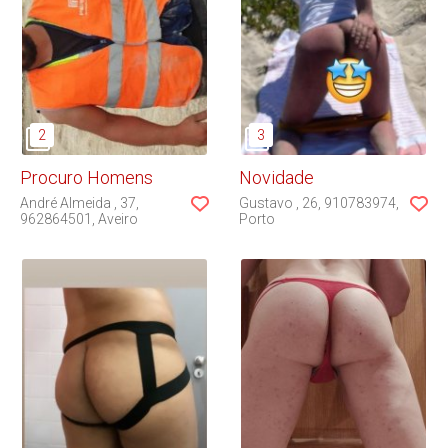
Procuro Homens
Novidade
André Almeida
37
Gustavo
26
910783974
962864501
Aveiro
Porto