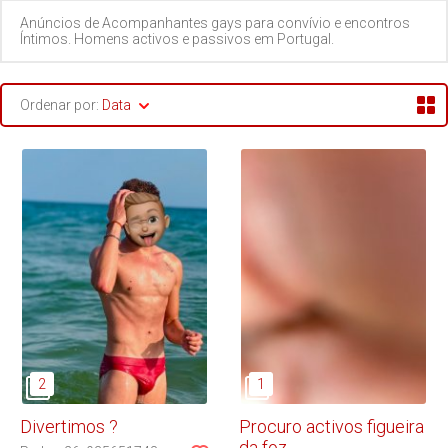
Anúncios de Acompanhantes gays para convívio e encontros
Vila Real
Íntimos. Homens activos e passivos em Portugal.
Viseu
Ordenar por:
Data
Divertimos ?
Procuro activos figueira
da foz