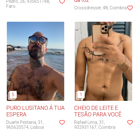
Pedro
26
935651748
Faro
Crossdresser
48
Coimbra
PURO LUSITANO Á TUA
CHEIO DE LEITE E
ESPERA
TESÃO PARA VOCÊ
Duarte Pestana
31
Rafael Lima
31
965620574
Lisboa
932931167
Coimbra