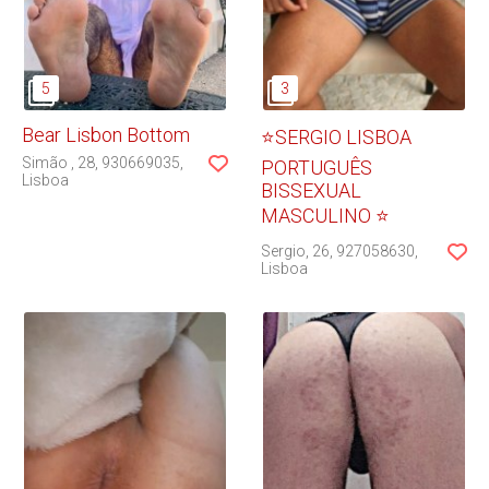
Bear Lisbon Bottom
⭐SERGIO LISBOA
Simão
28
930669035
PORTUGUÊS
Lisboa
BISSEXUAL
MASCULINO ⭐
Sergio
26
927058630
Lisboa