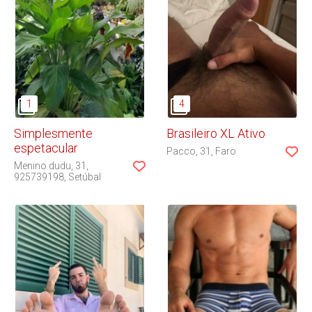
Simplesmente
Brasileiro XL Ativo
espetacular
Pacco
31
Faro
Menino dudu
31
925739198
Setúbal