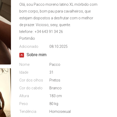
Olá, sou Pacco moreno latino XL mórbido com
bom corpo, bom pau para cavalheiros, que
estejam dispostos a desfrutar com o melhor
de prazer. Vicioso, sexy, quente.
telefone : +34 643 91 34 26
Portimão
Adicionado
08.10.2025
Sobre mim
Nome
Pacco
Idade
31
Cor dos olhos
Pretos
Cor do cabelo
Branco
Altura
183 cm
Peso
80 kg
Tendência
Homosexual