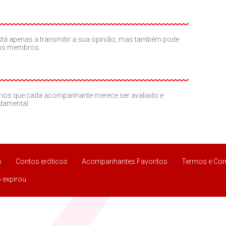
o está apenas a transmitir a sua opinião, mas também pode
ros membros.
amos que cada acompanhante merece ser avaliado e
ndamental.
s
Contos eróticos
Acompanhantes Favoritos
Termos e Con
 expirou