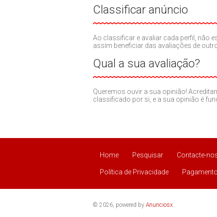
Classificar anúncio
Ao classificar e avaliar cada perfil, nã
assim beneficiar das avaliações de out
Qual a sua avaliação?
Queremos ouvir a sua opinião! Acredit
classificado por si, e a sua opinião é fu
Home
Pesquisar
Contacte-no
Política de Privacidade
Pagamento
© 2026, powered by
Anunciosx