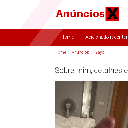
Home
Adicionado recente
Home
/
Anúncios
/
Gays
Sobre mim, detalhes e