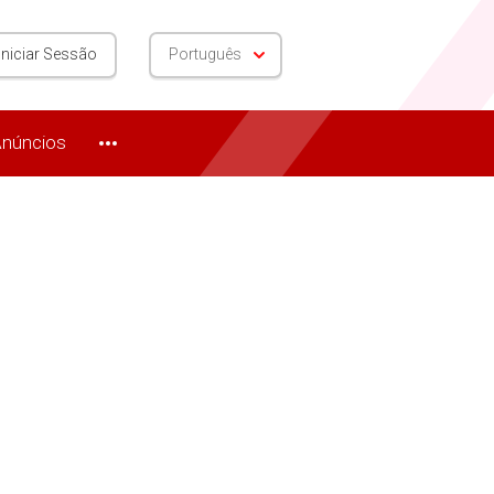
Iniciar Sessão
Português
núncios