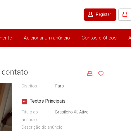
Registar
mente
Adicionar um anúncio
Contos eróticos
A
 contato.
Distritos
Faro
Textos Principais
Título do
Brasileiro XL Ativo
anúncio
Descrição do anúncio