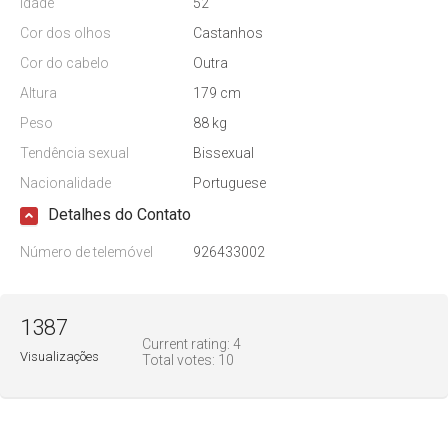
Idade
52
Cor dos olhos
Castanhos
Cor do cabelo
Outra
Altura
179 cm
Peso
88 kg
Tendência sexual
Bissexual
Nacionalidade
Portuguese
Detalhes do Contato
Número de telemóvel
926433002
1387
Current rating:
4
Visualizações
Total votes:
10