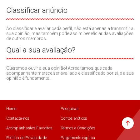
Classificar anúncio
Ao classificar e avaliar cada perfil, não está apenas a transmitir a
sua opinião, mas também pode assim beneficiar das avaliações
de outros membros.
Qual a sua avaliação?
Queremos ouvir a sua opinião! Acreditamos que cada
acompanhante merece ser avaliado e classificado por si, e a sua
opinião é fundamental.
Home
Pesquisar
Contacte-nos
Contos eróticos
Acompanhantes Favoritos
Termos e Condições
Política de Privacidade
Pagamento expirou