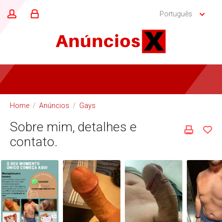
Português
Home
/
Anúncios
/
Gays
Sobre mim, detalhes e
contato.