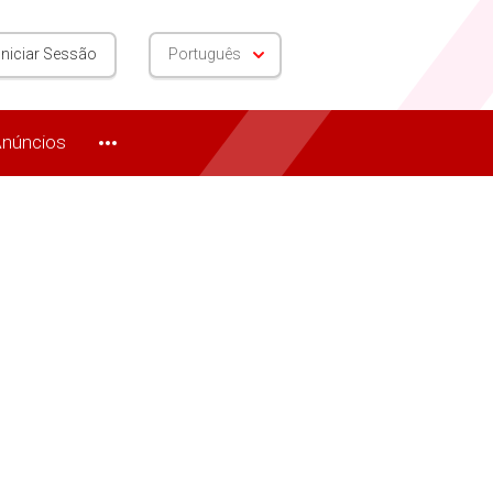
Iniciar Sessão
Português
núncios