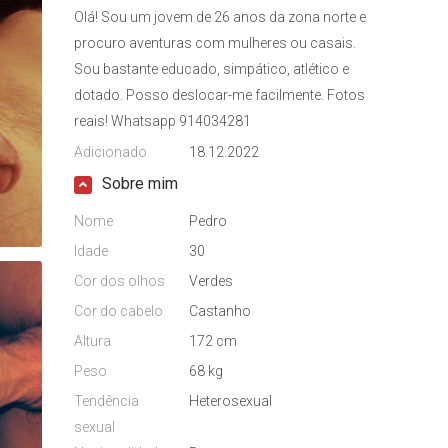
Olá! Sou um jovem de 26 anos da zona norte e
procuro aventuras com mulheres ou casais.
Sou bastante educado, simpático, atlético e
dotado. Posso deslocar-me facilmente. Fotos
reais! Whatsapp 914034281
Adicionado
18.12.2022
Sobre mim
Nome
Pedro
Idade
30
Cor dos olhos
Verdes
Cor do cabelo
Castanho
Altura
172 cm
Peso
68 kg
Tendência
Heterosexual
sexual