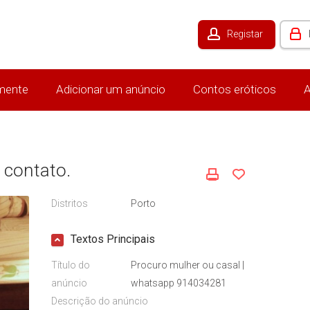
Registar
mente
Adicionar um anúncio
Contos eróticos
A
 contato.
Distritos
Porto
Textos Principais
Título do
Procuro mulher ou casal |
anúncio
whatsapp 914034281
Descrição do anúncio