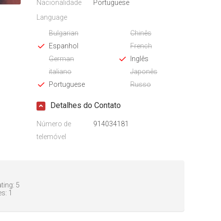
Nacionalidade
Portuguese
Language
Bulgarian
Chinês
Espanhol
French
German
Inglês
italiano
Japonês
Portuguese
Russo
Detalhes do Contato
Número de
914034181
telemóvel
ting:
5
es:
1