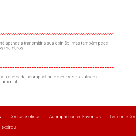
o está apenas a transmitir a sua opinião, mas também pode
ros membros.
amos que cada acompanhante merece ser avaliado e
ndamental.
s
Contos eróticos
Acompanhantes Favoritos
Termos e Con
 expirou