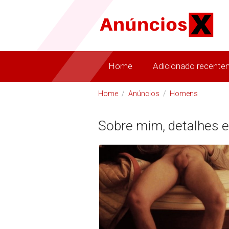
Home
Adicionado recente
Home
/
Anúncios
/
Homens
Sobre mim, detalhes e