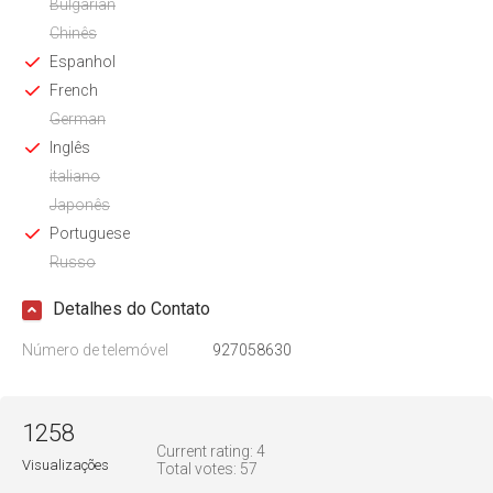
Bulgarian
Chinês
Espanhol
French
German
Inglês
italiano
Japonês
Portuguese
Russo
Detalhes do Contato
Número de telemóvel
927058630
1258
Current rating:
4
Visualizações
Total votes:
57