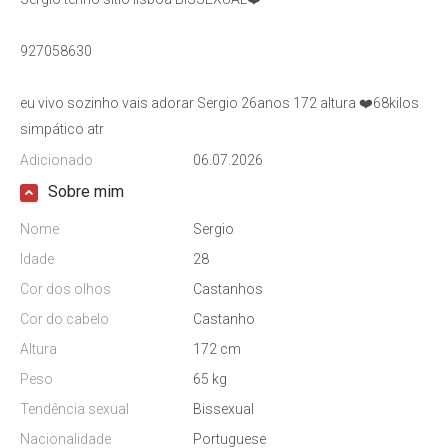
927058630
eu vivo sozinho vais adorar Sergio 26anos 172 altura ❤️68kilos
simpático atr
Adicionado
06.07.2026
Sobre mim
Nome
Sergio
Idade
28
Cor dos olhos
Castanhos
Cor do cabelo
Castanho
Altura
172 cm
Peso
65 kg
Tendência sexual
Bissexual
Nacionalidade
Portuguese