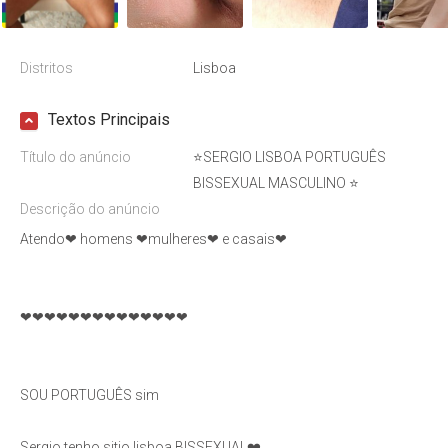
Distritos
Lisboa
Textos Principais
Título do anúncio
⭐SERGIO LISBOA PORTUGUÊS
BISSEXUAL MASCULINO ⭐
Descrição do anúncio
Atendo❤ homens ❤mulheres❤ e casais❤
❤❤❤❤❤❤❤❤❤❤❤❤❤❤
SOU PORTUGUÊS sim
Sergio tenho sitio lisboa BISSEXUAL❤️