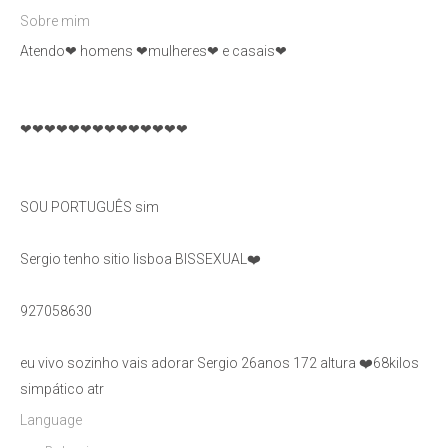
Sobre mim
Atendo❤ homens ❤mulheres❤ e casais❤
❤❤❤❤❤❤❤❤❤❤❤❤❤❤
SOU PORTUGUÊS sim
Sergio tenho sitio lisboa BISSEXUAL❤️
927058630
eu vivo sozinho vais adorar Sergio 26anos 172 altura ❤️68kilos
simpático atr
Language