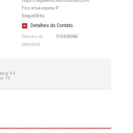
https://raquelbrito.escortbook.com/
Fico a tua espera :P
Raquel Brito
Detalhes do Contato
Número de
910438988
telemóvel
ting:
4.4
es:
19