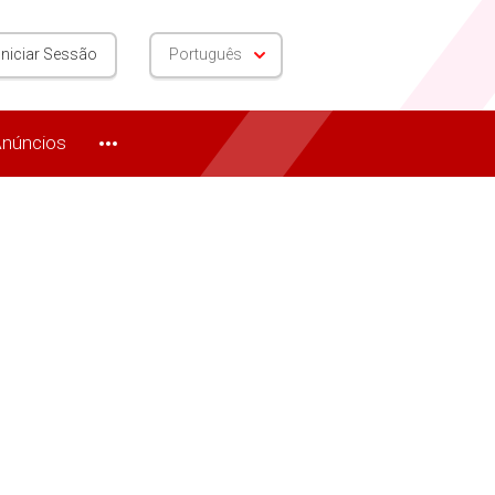
Iniciar Sessão
Português
núncios