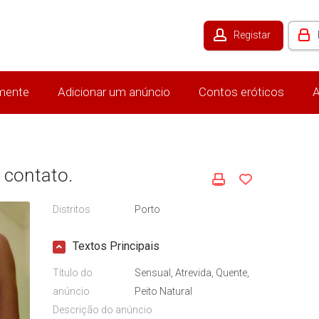
Registar
mente
Adicionar um anúncio
Contos eróticos
A
 contato.
Distritos
Porto
Textos Principais
Título do
Sensual, Atrevida, Quente,
anúncio
Peito Natural
Descrição do anúncio