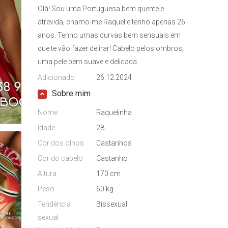
Olá! Sou uma Portuguesa bem quente e
atrevida, chamo-me Raquel e tenho apenas 26
anos. Tenho umas curvas bem sensuais em
que te vão fazer delirar! Cabelo pelos ombros,
uma pele bem suave e delicada
Adicionado
26.12.2024
Sobre mim
Nome
Raquelinha
Idade
28
Cor dos olhos
Castanhos
Cor do cabelo
Castanho
Altura
170 cm
Peso
60 kg
Tendência
Bissexual
sexual