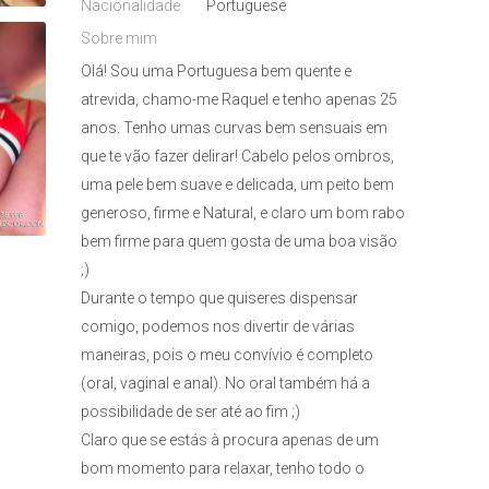
Nacionalidade
Portuguese
Sobre mim
Olá! Sou uma Portuguesa bem quente e
atrevida, chamo-me Raquel e tenho apenas 25
anos. Tenho umas curvas bem sensuais em
que te vão fazer delirar! Cabelo pelos ombros,
uma pele bem suave e delicada, um peito bem
generoso, firme e Natural, e claro um bom rabo
bem firme para quem gosta de uma boa visão
;)
Durante o tempo que quiseres dispensar
comigo, podemos nos divertir de várias
maneiras, pois o meu convívio é completo
(oral, vaginal e anal). No oral também há a
possibilidade de ser até ao fim ;)
Claro que se estás à procura apenas de um
bom momento para relaxar, tenho todo o