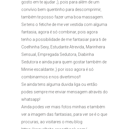
gosto em te ajudar ;), pois para além de um
convívio bem quentinho para descomprimir,
também te posso fazer uma boa massagem.
Se tens o fetiche de me ver vestida com alguma
fantasia, agora é só combinar, pois agora
tenho a possibilidade de me fantasiar para ti de
Coelhinha Sexy, Estudante Atrevida, Marinheira
Sensual, Empregada Sedutora, Diabinha
Sedutora e ainda para quem gostar também de
Minnie escaldante ;) por isso agora é só
combinarmos e nos divertimos!!
Se ainda tens alguma duvida liga ou então
podes sempre me enviar mensagem através do
whatsapp!
Ainda podes ver mais fotos minhas e também
ver a imagem das fantasias, para ver se é o que
procuras, ao visitares o meu blog