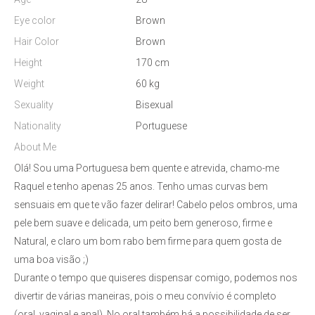
Eye color
Brown
Hair Color
Brown
Height
170 cm
Weight
60 kg
Sexuality
Bisexual
Nationality
Portuguese
About Me
Olá! Sou uma Portuguesa bem quente e atrevida, chamo-me
Raquel e tenho apenas 25 anos. Tenho umas curvas bem
sensuais em que te vão fazer delirar! Cabelo pelos ombros, uma
pele bem suave e delicada, um peito bem generoso, firme e
Natural, e claro um bom rabo bem firme para quem gosta de
uma boa visão ;)
Durante o tempo que quiseres dispensar comigo, podemos nos
divertir de várias maneiras, pois o meu convívio é completo
(oral, vaginal e anal). No oral também há a possibilidade de ser