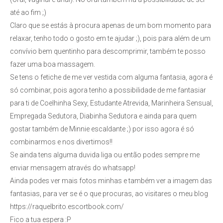
até ao fim ;)
Claro que se estás à procura apenas de um bom momento para
relaxar, tenho todo o gosto em te ajudar ;), pois para além de um
convívio bem quentinho para descomprimir, também te posso
fazer uma boa massagem.
Se tens o fetiche de me ver vestida com alguma fantasia, agora é
só combinar, pois agora tenho a possibilidade de me fantasiar
para ti de Coelhinha Sexy, Estudante Atrevida, Marinheira Sensual,
Empregada Sedutora, Diabinha Sedutora e ainda para quem
gostar também de Minnie escaldante ;) por isso agora é só
combinarmos e nos divertimos!!
Se ainda tens alguma duvida liga ou então podes sempre me
enviar mensagem através do whatsapp!
Ainda podes ver mais fotos minhas e também ver a imagem das
fantasias, para ver se é o que procuras, ao visitares o meu blog
https://raquelbrito.escortbook.com/
Fico a tua espera :P