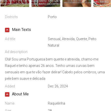
Districts
Porto
Main Texts
Ad title
Sensual, Atrevida, Quente, Peito
Natural
Ad description
Olá! Sou uma Portuguesa bem quente e atrevida, chamo-me
Raquel e tenho apenas 26 anos. Tenho umas curvas bem
sensuais em que te vão fazer delirar! Cabelo pelos ombros, uma
pele bem suave e delicada
Added
Dec 26, 2024
About Me
Name
Raquelinha
Age
28