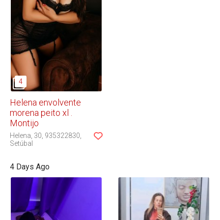
Helena envolvente
morena peito xl .
Montijo
Helena
30
935322830
Setúbal
4 Days Ago