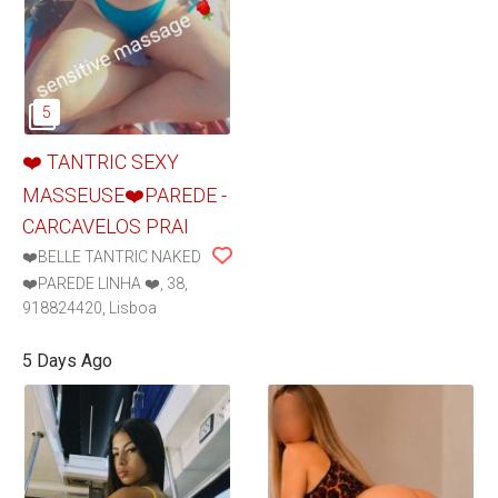
❤️ TANTRIC SEXY
MASSEUSE❤️PAREDE -
CARCAVELOS PRAI
❤️BELLE TANTRIC NAKED
❤️PAREDE LINHA ❤️
38
918824420
Lisboa
5 Days Ago