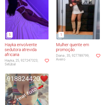
Hayka envolvente
Mulher quente em
sedutora atrevida
promoção
africana
Diana
35
927789799
Aveiro
Hayka
25
927247323
Setúbal