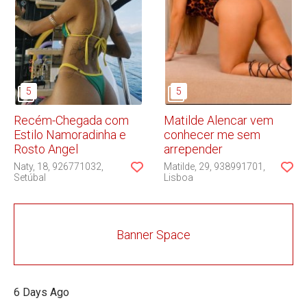
Recém-Chegada com
Matilde Alencar vem
Estilo Namoradinha e
conhecer me sem
Rosto Angel
arrepender
Naty
18
926771032
Matilde
29
938991701
Setúbal
Lisboa
Banner Space
6 Days Ago