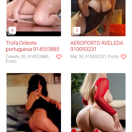
Trofa Celeste
AEROPORTO AVELEDA
portuguesa 914553885
910093231
Celeste
30
914553885
Mel
30
910093231
Porto
Porto