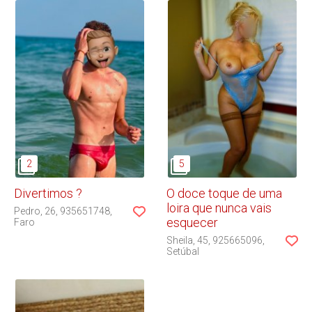
Divertimos ?
O doce toque de uma
loira que nunca vais
Pedro
26
935651748
esquecer
Faro
Sheila
45
925665096
Setúbal