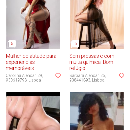
Mulher de atitude para
Sem pressas e com
experiências
muita química: Bom
memoráveis
refúgio
Carolina Alencar
29
Barbara Alencar
25
930619798
Lisboa
938441893
Lisboa