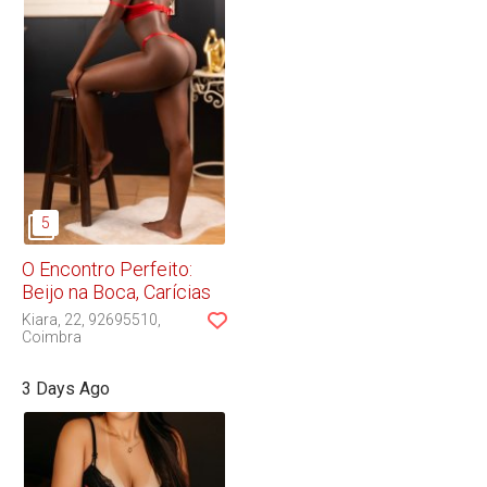
O Encontro Perfeito:
Beijo na Boca, Carícias
Kiara
22
92695510
Coimbra
3 Days Ago