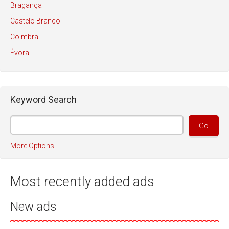
Bragança
Castelo Branco
Coimbra
Évora
Faro
Guarda
Keyword Search
Leiria
Lisboa
Madeira
More Options
Portalegre
Porto
Most recently added ads
Santarém
Setúbal
New ads
Viana do Castelo
Vila Real