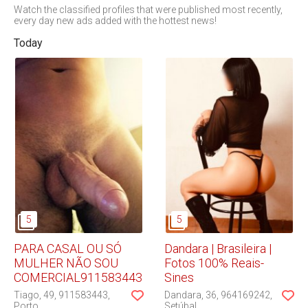
Watch the classified profiles that were published most recently,
Viseu
every day new ads added with the hottest news!
Today
PARA CASAL OU SÓ
Dandara | Brasileira |
MULHER NÃO SOU
Fotos 100% Reais-
COMERCIAL911583443
Sines
Tiago
49
911583443
Dandara
36
964169242
Porto
Setúbal