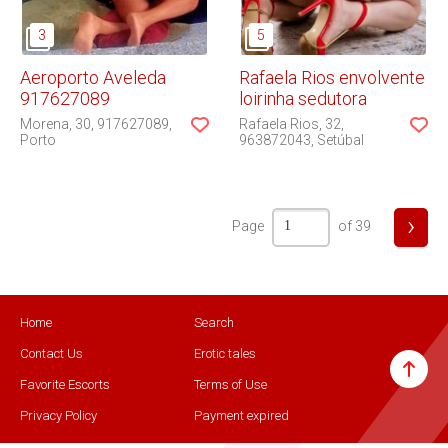
Aeroporto Aveleda
Rafaela Rios envolvente
917627089
loirinha sedutora
Morena
30
917627089
Rafaela Rios
32
Porto
963872043
Setúbal
›
Page
of 39
Home
Search
Contact Us
Erotic tales
Favorite Escorts
Terms of Use
Privacy Policy
Payment expired