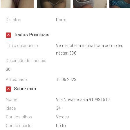
Distritos
Porto
Textos Principais
Título do anúncio
Vem encher a minha boca com o teu
néctar. 30€
Descrição do anúncio
30
Adicionado
19.06.2023
Sobre mim
Nome
Vila Nova de Gaia 919931619
Idade
34
Cor dos olhos
Verdes
Cor do cabelo
Preto