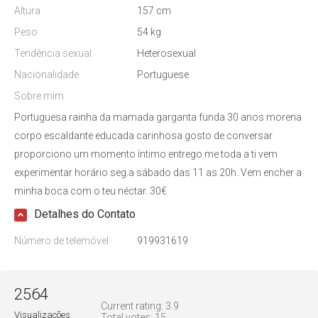
Altura
157 cm
Peso
54 kg
Tendência sexual
Heterosexual
Nacionalidade
Portuguese
Sobre mim
Portuguesa rainha da mamada garganta funda 30 anos morena
corpo escaldante educada carinhosa gosto de conversar
proporciono um momento íntimo entrego me toda a ti vem
experimentar horário seg.a sábado das 11 as 20h..Vem encher a
minha boca com o teu néctar. 30€
Detalhes do Contato
Número de telemóvel
919931619
2564
Current rating:
3.9
Visualizações
Total votes:
15