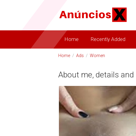
Home
Recently Added
Home
/
Ads
/
Women
About me, details and 