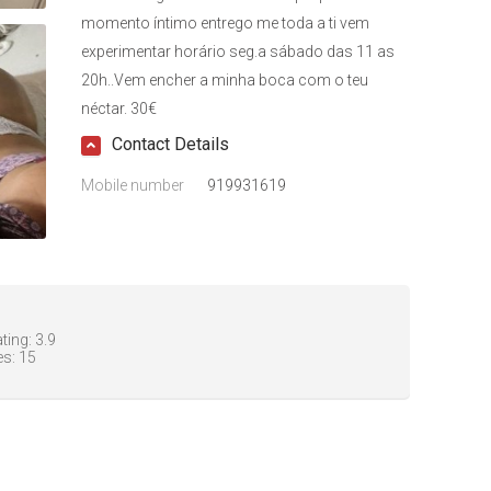
momento íntimo entrego me toda a ti vem
experimentar horário seg.a sábado das 11 as
20h..Vem encher a minha boca com o teu
néctar. 30€
Contact Details
Mobile number
919931619
ting:
3.9
es:
15