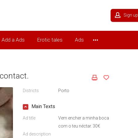
Sign up
Add a Ads
Erotic tales
Ads
contact.
Districts
Porto
Main Texts
Ad title
Vem encher a minha boca
com o teu néctar. 30€
Ad description