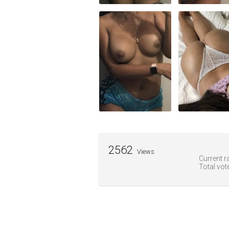
2562
Views
Current ra
Total vot