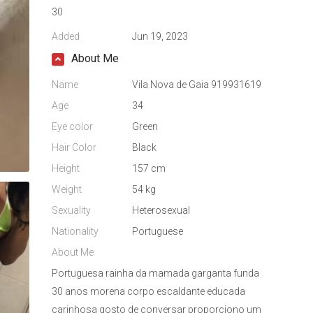
30
Added
Jun 19, 2023
About Me
Name
Vila Nova de Gaia 919931619
Age
34
Eye color
Green
Hair Color
Black
Height
157 cm
Weight
54 kg
Sexuality
Heterosexual
Nationality
Portuguese
About Me
Portuguesa rainha da mamada garganta funda
30 anos morena corpo escaldante educada
carinhosa gosto de conversar proporciono um