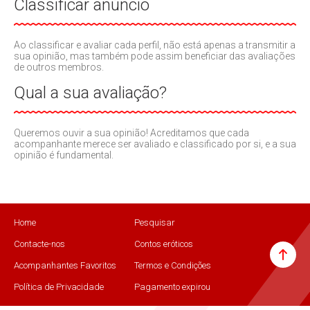
Classificar anúncio
Ao classificar e avaliar cada perfil, não está apenas a transmitir a
sua opinião, mas também pode assim beneficiar das avaliações
de outros membros.
Qual a sua avaliação?
Queremos ouvir a sua opinião! Acreditamos que cada
acompanhante merece ser avaliado e classificado por si, e a sua
opinião é fundamental.
Home
Pesquisar
Contacte-nos
Contos eróticos
Acompanhantes Favoritos
Termos e Condições
Política de Privacidade
Pagamento expirou