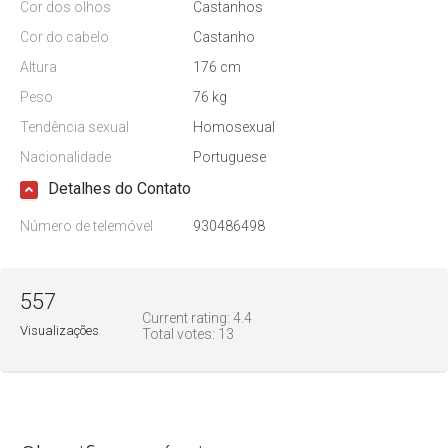
Cor dos olhos
Castanhos
Cor do cabelo
Castanho
Altura
176 cm
Peso
76 kg
Tendência sexual
Homosexual
Nacionalidade
Portuguese
Detalhes do Contato
Número de telemóvel
930486498
557
Current rating:
4.4
Visualizações
Total votes:
13