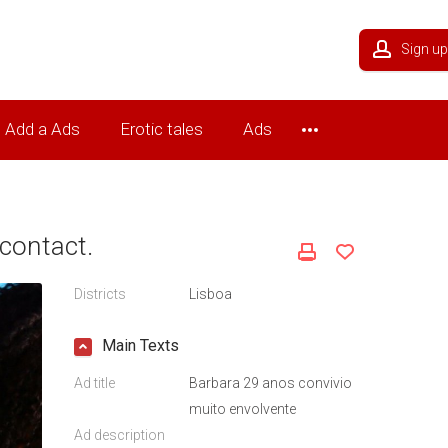
Sign up
Add a Ads
Erotic tales
Ads
contact.
Districts
Lisboa
Main Texts
Ad title
Barbara 29 anos convivio
muito envolvente
Ad description