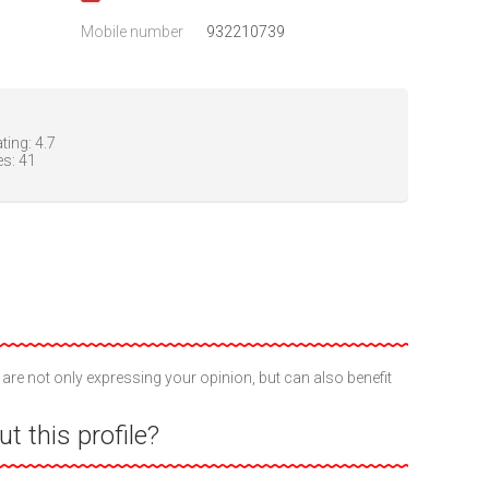
Mobile number
932210739
ting:
4.7
es:
41
 are not only expressing your opinion, but can also benefit
t this profile?