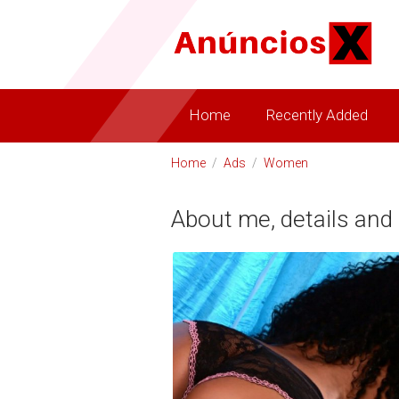
Home
Recently Added
Home
/
Ads
/
Women
About me, details and 