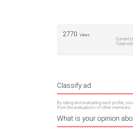
2770
Views
Current ra
Total vot
Classify ad
By rating and evaluating each profile, you
from the evaluations of other members.
What is your opinion abou