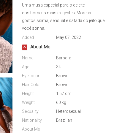
Uma musa especial para o deleite
dos homens mais exigentes. Morena
gostosíssima, sensual e safada do jeito que
você sonha.
Added
May 07, 2022
About Me
Name
Barbara
Age
34
Eye color
Brown
Hair Color
Brown
Height
1.67 cm
Weight
60 kg
Sexuality
Heterosexual
Nationality
Brazilian
About Me