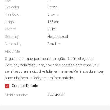
Eye color
Brown
Hair Color
Brown
Height
165 cm
Weight
63 kg
Sexuality
Heterosexual
Nationality
Brazilian
About Me
Oi gatinho cheguei para abalar a região. Recém chegada a
Portugal, toda fresquinha, novinha e gostosa para você. Sou
sem frescura e muito divertida, vai me amar. Peitinhos durinhoa,
bucetinha bem melada, um oral bem safado.
Contact Details
Mobile number
924849532