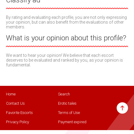
Classify ad
By rating and evaluating each profile, you are not only expressing
your opinion, but can also benefit from the evaluations of other
members.
What is your opinion about this profile?
We want to hear your opinion! We believe that each escort
deserves to be evaluated and ranked by you, as your opinion is
fundamental.
Home
Search
Contact Us
Erotic tales
Favorite Escorts
Terms of Use
Privacy Policy
Payment expired