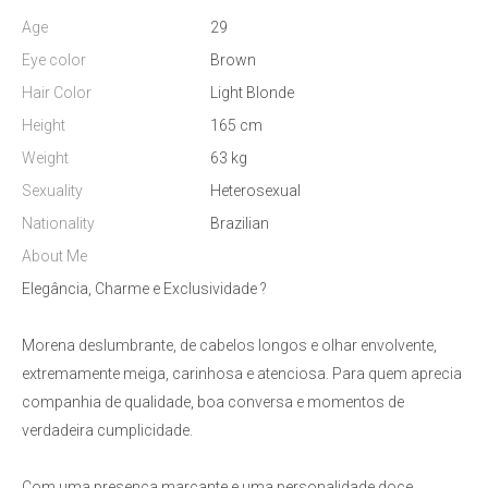
Age
29
Eye color
Brown
Hair Color
Light Blonde
Height
165 cm
Weight
63 kg
Sexuality
Heterosexual
Nationality
Brazilian
About Me
Elegância, Charme e Exclusividade ?
Morena deslumbrante, de cabelos longos e olhar envolvente,
extremamente meiga, carinhosa e atenciosa. Para quem aprecia
companhia de qualidade, boa conversa e momentos de
verdadeira cumplicidade.
Com uma presença marcante e uma personalidade doce,