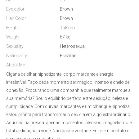
Eye color
Brown
Hair Color
Brown
Height
165 cm
Weight
67 kg
Sexuality
Heterosexual
Nationality
Brazilian
About Me
Cigana de olhar hipnotizante, corpo marcante e energia
irresistível. Faço cada momento ser mágico, intenso e cheio de
conexão, Procurando uma companhia que realmente marque a
sua memória? Sou o equilíbrio perfeito entre sedução, beleza e
cumplicidade. Com curvas marcantes e um olhar que hipnotiza,
estou pronta para transformar o seu dia em algo extraordinário.
Aqui não há pressa: apenas momentos intensos, magnetismo e
total dedicação a você. Não passe vontade. Entre em contato e
vem sentir meu encanto… ✨