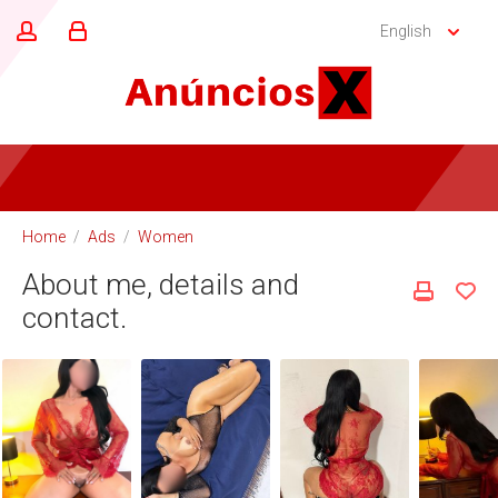
English
Home
/
Ads
/
Women
About me, details and
contact.