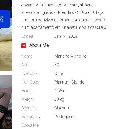
Jovem portuguesa ,fotos reais , atraente ,
atrevida e higiênica . Prenda de 30€ a 60€ faço
um bom convívio a homens ou casais atendo
num apartamento em Chaves limpo e descreto
Added
Jan 14, 2022
About Me
Name
Mariana Monteiro
Age
32
Eye color
Other
Hair Color
Platinum Blonde
Height
1.56 cm
Weight
60 kg
Sexuality
Bisexual
Nationality
Portuguese
About Me