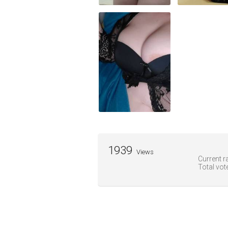
1939
Views
Current ra
Total vot