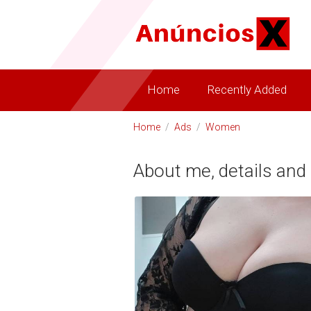
Home
Recently Added
Home
/
Ads
/
Women
About me, details and 