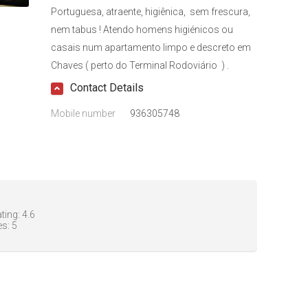
Portuguesa, atraente, higiênica, sem frescura,
nem tabus ! Atendo homens higiénicos ou
casais num apartamento limpo e descreto em
Chaves ( perto do Terminal Rodoviário ) .
Contact Details
Mobile number
936305748
ting:
4.6
es:
5