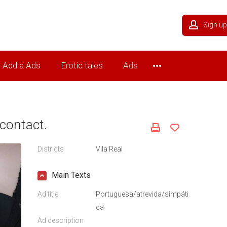
Sign up
Add a Ads
Erotic tales
Ads
contact.
Districts
Vila Real
Main Texts
Ad title
Portuguesa/atrevida/simpáti
ca
Ad description